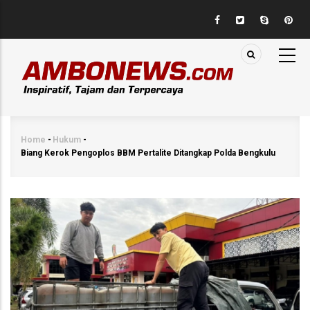
Skip
to
main
content
Home
-
Hukum
-
Breadcrumb
Biang Kerok Pengoplos BBM Pertalite Ditangkap Polda Bengkulu