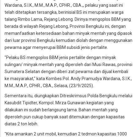
Wardana, S.I.K., M.M., M.A.P., CPHR., CBA.,, pelaku yang saat ini
telah ditetapkan tersangka, berinisial BS ini merupakan warga
talang Rimbo Lama, Rejang Lebong. Dirinya mengoplos BBM yang
berada di wilayah Rejang Lebong, Provinsi Bengkulu ini, dengan
memanfaatkan ketersediaan bahan minyak mentah yang dipasok
dari luar provinsi Bengkulu kemudian diolah dengan menggunakan
pewarna agar menyerupai BBM subsidi jenis pertalite.
"Pelaku BS mengoplos BBM jenis pertalite dengan minyak
sulingan/ minyak mentah yang diperoleh dari Musi Rawas, provinsi
Sumatera Selatan dengan diberi zat pewarna dan dijual kembali
ke masyarakat," kata Kombes Pol. Andy Pramudya Wardana, S.I.K.,
M.M., M.A.P., CPHR., CBA., Selasa, (23/9/2025).
Sementara itu, diungkapkan Ditreskrimsus Polda Bengkulu melalui
Kasubdit Tipidter, Kompol. Mirza Gunawan kegiatan yang
dilakukan ini sudah berlangsung lama. Bahan mentah yang
diperoleh pun cukup banyak saat ditemukan dengan kapasitas
diatas 2 ton lebih.
"Kita amankan 2 unit mobil, kemudian 2 tedmon kapasitas 1000