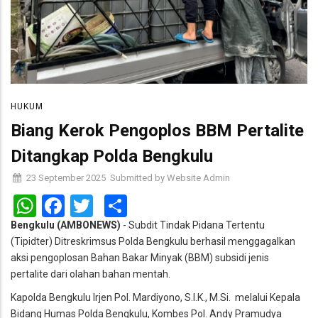
HUKUM
Biang Kerok Pengoplos BBM Pertalite
Ditangkap Polda Bengkulu
23 September 2025
Submitted by
Website Admin
WhatsApp
Facebook
Twitter
Share
Bengkulu (AMBONEWS)
- Subdit Tindak Pidana Tertentu
(Tipidter) Ditreskrimsus Polda Bengkulu berhasil menggagalkan
aksi pengoplosan Bahan Bakar Minyak (BBM) subsidi jenis
pertalite dari olahan bahan mentah.
Kapolda Bengkulu Irjen Pol. Mardiyono, S.I.K., M.Si. melalui Kepala
Bidang Humas Polda Bengkulu, Kombes Pol. Andy Pramudya