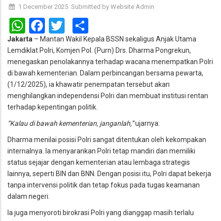
1 December 2025
Submitted by
Website Admin
WhatsApp
Facebook
Twitter
Share
Jakarta
– Mantan Wakil Kepala BSSN sekaligus Anjak Utama
Lemdiklat Polri, Komjen Pol. (Purn) Drs. Dharma Pongrekun,
menegaskan penolakannya terhadap wacana menempatkan Polri
di bawah kementerian. Dalam perbincangan bersama pewarta,
(1/12/2025), ia khawatir penempatan tersebut akan
menghilangkan independensi Polri dan membuat institusi rentan
terhadap kepentingan politik.
“Kalau di bawah kementerian, janganlah,”
ujarnya.
Dharma menilai posisi Polri sangat ditentukan oleh kekompakan
internalnya. Ia menyarankan Polri tetap mandiri dan memiliki
status sejajar dengan kementerian atau lembaga strategis
lainnya, seperti BIN dan BNN. Dengan posisi itu, Polri dapat bekerja
tanpa intervensi politik dan tetap fokus pada tugas keamanan
dalam negeri.
Ia juga menyoroti birokrasi Polri yang dianggap masih terlalu