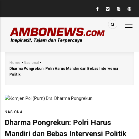
Skip
to
main
content
Home
-
Nasional
-
Breadcrumb
Dharma Pongrekun: Polri Harus Mandiri dan Bebas Intervensi
Politik
NASIONAL
Dharma Pongrekun: Polri Harus
Mandiri dan Bebas Intervensi Politik