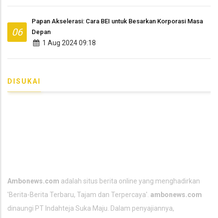
Papan Akselerasi: Cara BEI untuk Besarkan Korporasi Masa
06
Depan
1 Aug 2024 09:18
DISUKAI
TENTANG KAMI
Ambonews.com
adalah situs berita online yang menghadirkan
'Berita-
Berita Terbaru
, Tajam dan Terpercaya'.
ambonews.com
dinaungi PT Indahteja Suka Maju. Dalam penyajiannya,