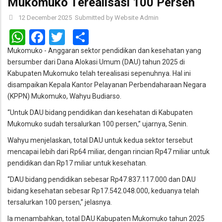
Mukomuko Terealisasi 100 Persen
12 December 2025
Submitted by
Website Admin
WhatsApp
Facebook
Twitter
Share
Mukomuko - Anggaran sektor pendidikan dan kesehatan yang
bersumber dari Dana Alokasi Umum (DAU) tahun 2025 di
Kabupaten Mukomuko telah terealisasi sepenuhnya. Hal ini
disampaikan Kepala Kantor Pelayanan Perbendaharaan Negara
(KPPN) Mukomuko, Wahyu Budiarso.
“Untuk DAU bidang pendidikan dan kesehatan di Kabupaten
Mukomuko sudah tersalurkan 100 persen,” ujarnya, Senin.
Wahyu menjelaskan, total DAU untuk kedua sektor tersebut
mencapai lebih dari Rp64 miliar, dengan rincian Rp47 miliar untuk
pendidikan dan Rp17 miliar untuk kesehatan.
“DAU bidang pendidikan sebesar Rp47.837.117.000 dan DAU
bidang kesehatan sebesar Rp17.542.048.000, keduanya telah
tersalurkan 100 persen,” jelasnya.
Ia menambahkan, total DAU Kabupaten Mukomuko tahun 2025