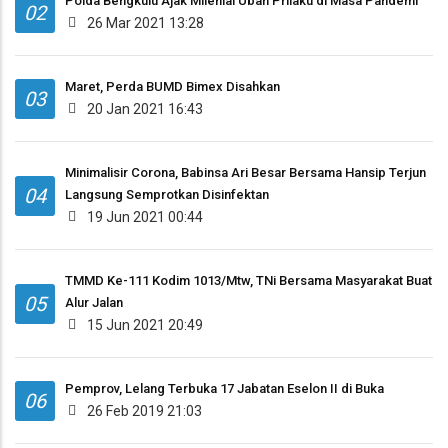
Polda Bengkulu Ajak Milenial Ubah Prilaku di Masa Pandemi
02
26 Mar 2021 13:28
Maret, Perda BUMD Bimex Disahkan
03
20 Jan 2021 16:43
Minimalisir Corona, Babinsa Ari Besar Bersama Hansip Terjun
04
Langsung Semprotkan Disinfektan
19 Jun 2021 00:44
TMMD Ke-111 Kodim 1013/Mtw, TNi Bersama Masyarakat Buat
05
Alur Jalan
15 Jun 2021 20:49
Pemprov, Lelang Terbuka 17 Jabatan Eselon II di Buka
06
26 Feb 2019 21:03