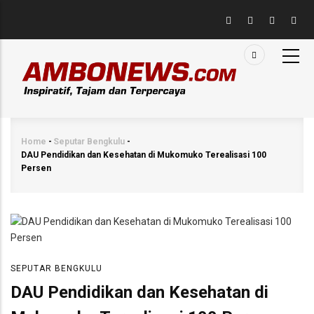
Skip
to
main
content
Home
-
Seputar Bengkulu
-
Breadcrumb
DAU Pendidikan dan Kesehatan di Mukomuko Terealisasi 100
Persen
SEPUTAR BENGKULU
DAU Pendidikan dan Kesehatan di