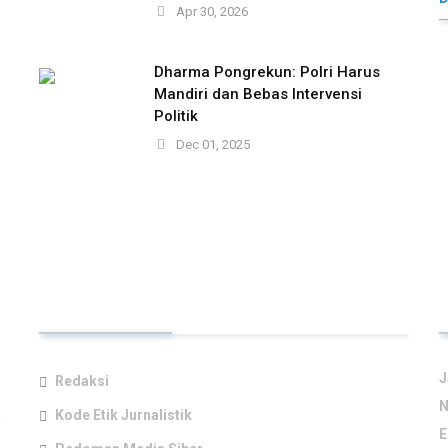
Apr 30, 2026
Dharma Pongrekun: Polri Harus
Mandiri dan Bebas Intervensi
Politik
Dec 01, 2025
TAUTAN UTAMA
J
Redaksi
N
a
Kode Etik Jurnalistik
E