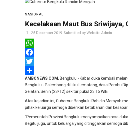
NASIONAL
Kecelakaan Maut Bus Sriwijaya,
25 December 2019
Submitted by
Website Admin
WhatsApp
Facebook
Twitter
AMBONEWS
.
COM
, Bengkulu - Kabar duka kembali meland
Share
Bengkulu - Palembang di Liku Lematang, desa Perahu D
Selatan, Senin (23/12) sekitar pukul 23.15 WIB.
Atas kejadian ini, Gubernur Bengkulu Rohidin Mersyah m
pihak keluarga semoga diberikan ketabahan dan kesabara
"Pemerintah Provinsi Bengkulu menyampaikan rasa duk
Begitu juga, untuk keluarga yang ditinggalkan semoga dib