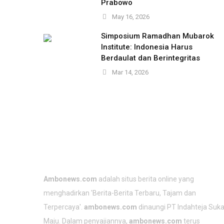
Prabowo
May 16, 2026
Simposium Ramadhan Mubarok
Institute: Indonesia Harus
Berdaulat dan Berintegritas
Mar 14, 2026
TENTANG KAMI
Ambonews.com
adalah situs berita online yang
menghadirkan 'Berita-
Berita Terbaru
, Tajam dan
Terpercaya'.
ambonews.com
dinaungi PT Indahteja Suk
Maju. Dalam penyajiannya,
ambonews.com
terus