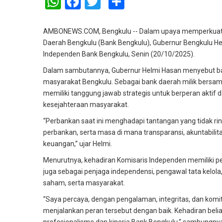
WhatsApp
Facebook
Twitter
Share
AMBONEWS.COM, Bengkulu -- Dalam upaya memperkuat s
Daerah Bengkulu (Bank Bengkulu), Gubernur Bengkulu Helmi
Independen Bank Bengkulu, Senin (20/10/2025).
Dalam sambutannya, Gubernur Helmi Hasan menyebut b
masyarakat Bengkulu. Sebagai bank daerah milik bersam
memiliki tanggung jawab strategis untuk berperan akt
kesejahteraan masyarakat.
“Perbankan saat ini menghadapi tantangan yang tidak ring
perbankan, serta masa di mana transparansi, akuntabilit
keuangan,” ujar Helmi.
Menurutnya, kehadiran Komisaris Independen memiliki p
juga sebagai penjaga independensi, pengawal tata kelo
saham, serta masyarakat.
“Saya percaya, dengan pengalaman, integritas, dan komi
menjalankan peran tersebut dengan baik. Kehadiran be