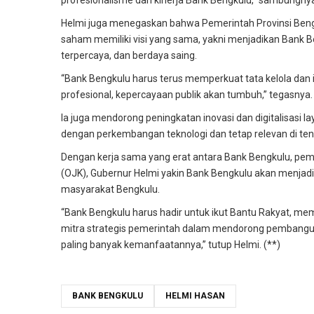
profesionalisme dan kinerja Bank Bengkulu,” sambungny
Helmi juga menegaskan bahwa Pemerintah Provinsi Beng
saham memiliki visi yang sama, yakni menjadikan Bank 
terpercaya, dan berdaya saing.
“Bank Bengkulu harus terus memperkuat tata kelola dan
profesional, kepercayaan publik akan tumbuh,” tegasnya.
Ia juga mendorong peningkatan inovasi dan digitalisasi
dengan perkembangan teknologi dan tetap relevan di te
Dengan kerja sama yang erat antara Bank Bengkulu, peme
(OJK), Gubernur Helmi yakin Bank Bengkulu akan menjad
masyarakat Bengkulu.
“Bank Bengkulu harus hadir untuk ikut Bantu Rakyat, m
mitra strategis pemerintah dalam mendorong pembangunan
paling banyak kemanfaatannya,” tutup Helmi. (**)
BANK BENGKULU
HELMI HASAN