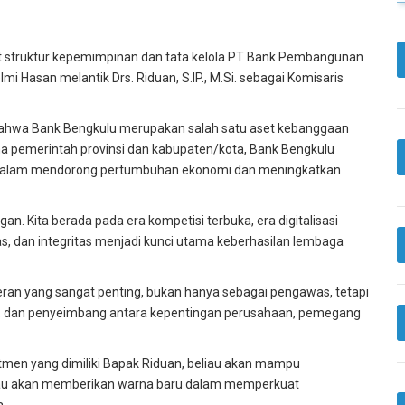
truktur kepemimpinan dan tata kelola PT Bank Pembangunan
 Hasan melantik Drs. Riduan, S.IP., M.Si. sebagai Komisaris
ahwa Bank Bengkulu merupakan salah satu aset kebanggaan
a pemerintah provinsi dan kabupaten/kota, Bank Bengkulu
if dalam mendorong pertumbuhan ekonomi dan meningkatkan
an. Kita berada pada era kompetisi terbuka, era digitalisasi
as, dan integritas menjadi kunci utama keberhasilan lembaga
eran yang sangat penting, bukan hanya sebagai pengawas, tetapi
la, dan penyeimbang antara kepentingan perusahaan, pemegang
tmen yang dimiliki Bapak Riduan, beliau akan mampu
liau akan memberikan warna baru dalam memperkuat