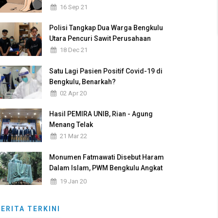
16 Sep 21
Polisi Tangkap Dua Warga Bengkulu
Utara Pencuri Sawit Perusahaan
18 Dec 21
Satu Lagi Pasien Positif Covid-19 di
Bengkulu, Benarkah?
02 Apr 20
Hasil PEMIRA UNIB, Rian - Agung
Menang Telak
21 Mar 22
Monumen Fatmawati Disebut Haram
Dalam Islam, PWM Bengkulu Angkat
Bicara
19 Jan 20
BERITA TERKINI