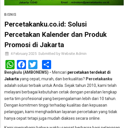
BISNIS
Percetakanku.co.id: Solusi
Percetakan Kalender dan Produk
Promosi di Jakarta
4 February 2025
Submitted by
Website Admin
WhatsApp
Facebook
Twitter
Share
Bengkulu (AMBONEWS) -
Mencari
percetakan terdekat di
Jakarta
yang cepat, murah, dan berkualitas?
Percetakanku
adalah solusi terbaik untuk Anda. Sejak tahun 2010, kami telah
melayani berbagai kebutuhan cetak dengan peralatan lengkap
serta tim profesional yang berpengalaman lebih dari 10 tahun.
Dengan komitmen tinggi terhadap kualitas dan kepuasan
pelanggan, kami menghadirkan layanan percetakan yang tidak
hanya cepat tetapi juga mudah diakses secara online.
Kami memahami bahwa waktu sangat berharga bagi pelanggan.