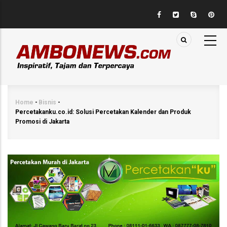
Skip
to
main
content
Home
-
Bisnis
-
Breadcrumb
Percetakanku.co.id: Solusi Percetakan Kalender dan Produk
Promosi di Jakarta