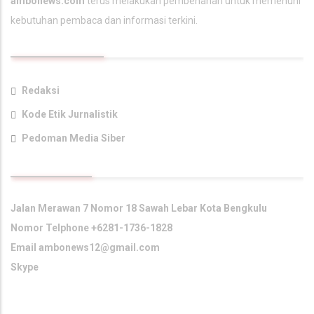
ambonews.com
terus melakukan pembenahan untuk memenuhi
kebutuhan pembaca dan informasi terkini.
TAUTAN UTAMA
Redaksi
Kode Etik Jurnalistik
Pedoman Media Siber
KONTAK KAMI
Jalan Merawan 7 Nomor 18 Sawah Lebar Kota Bengkulu
Nomor Telphone +6281-1736-1828
Email
ambonews12@gmail.com
Skype