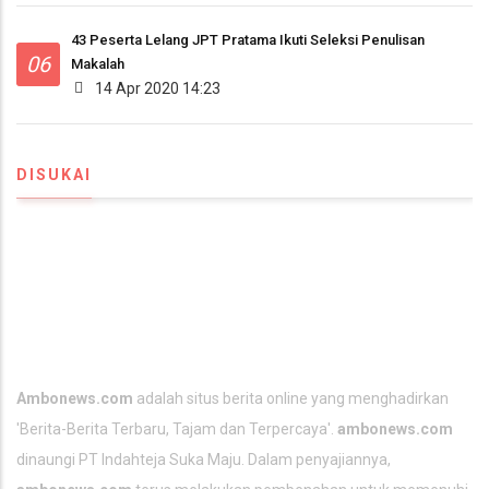
43 Peserta Lelang JPT Pratama Ikuti Seleksi Penulisan
06
Makalah
14 Apr 2020 14:23
DISUKAI
TENTANG KAMI
Ambonews.com
adalah situs berita online yang menghadirkan
'Berita-
Berita Terbaru
, Tajam dan Terpercaya'.
ambonews.com
dinaungi PT Indahteja Suka Maju. Dalam penyajiannya,