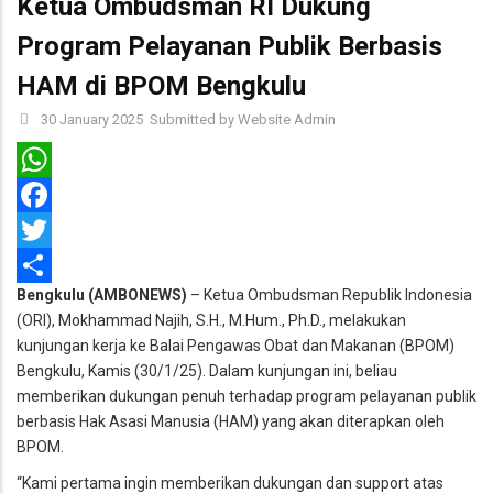
Ketua Ombudsman RI Dukung
Program Pelayanan Publik Berbasis
HAM di BPOM Bengkulu
30 January 2025
Submitted by
Website Admin
WhatsApp
Facebook
Twitter
Bengkulu (AMBONEWS)
– Ketua Ombudsman Republik Indonesia
Share
(ORI), Mokhammad Najih, S.H., M.Hum., Ph.D., melakukan
kunjungan kerja ke Balai Pengawas Obat dan Makanan (BPOM)
Bengkulu, Kamis (30/1/25). Dalam kunjungan ini, beliau
memberikan dukungan penuh terhadap program pelayanan publik
berbasis Hak Asasi Manusia (HAM) yang akan diterapkan oleh
BPOM.
“Kami pertama ingin memberikan dukungan dan support atas