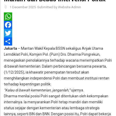
1 December 2025
Submitted by
Website Admin
WhatsApp
Facebook
Twitter
Jakarta
– Mantan Wakil Kepala BSSN sekaligus Anjak Utama
Share
Lemdiklat Polri, Komjen Pol. (Purn) Drs. Dharma Pongrekun,
menegaskan penolakannya terhadap wacana menempatkan Polri
di bawah kementerian. Dalam perbincangan bersama pewarta,
(1/12/2025), ia khawatir penempatan tersebut akan
menghilangkan independensi Polri dan membuat institusi rentan
terhadap kepentingan politik.
“Kalau di bawah kementerian, janganlah,”
ujarnya.
Dharma menilai posisi Polri sangat ditentukan oleh kekompakan
internalnya. Ia menyarankan Polri tetap mandiri dan memiliki
status sejajar dengan kementerian atau lembaga strategis
lainnya, seperti BIN dan BNN. Dengan posisi itu, Polri dapat bekerja