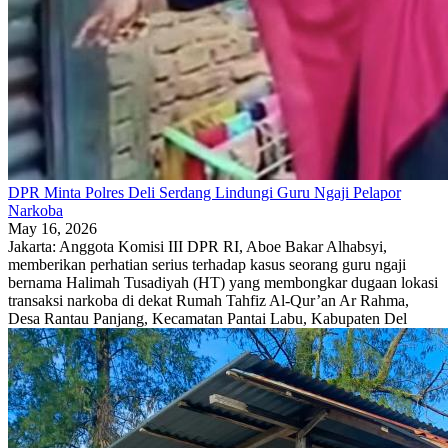
DPR Minta Polres Deli Serdang Lindungi Guru Ngaji Pelapor
Narkoba
May 16, 2026
Jakarta: Anggota Komisi III DPR RI, Aboe Bakar Alhabsyi,
memberikan perhatian serius terhadap kasus seorang guru ngaji
bernama Halimah Tusadiyah (HT) yang membongkar dugaan lokasi
transaksi narkoba di dekat Rumah Tahfiz Al-Qur’an Ar Rahma,
Desa Rantau Panjang, Kecamatan Pantai Labu, Kabupaten Del