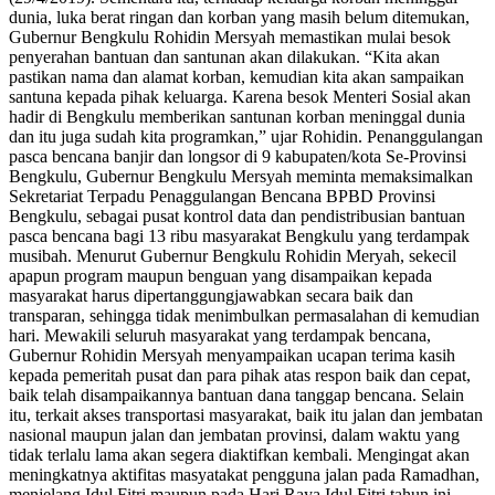
dunia, luka berat ringan dan korban yang masih belum ditemukan,
Gubernur Bengkulu Rohidin Mersyah memastikan mulai besok
penyerahan bantuan dan santunan akan dilakukan. “Kita akan
pastikan nama dan alamat korban, kemudian kita akan sampaikan
santuna kepada pihak keluarga. Karena besok Menteri Sosial akan
hadir di Bengkulu memberikan santunan korban meninggal dunia
dan itu juga sudah kita programkan,” ujar Rohidin. Penanggulangan
pasca bencana banjir dan longsor di 9 kabupaten/kota Se-Provinsi
Bengkulu, Gubernur Bengkulu Mersyah meminta memaksimalkan
Sekretariat Terpadu Penaggulangan Bencana BPBD Provinsi
Bengkulu, sebagai pusat kontrol data dan pendistribusian bantuan
pasca bencana bagi 13 ribu masyarakat Bengkulu yang terdampak
musibah. Menurut Gubernur Bengkulu Rohidin Meryah, sekecil
apapun program maupun benguan yang disampaikan kepada
masyarakat harus dipertanggungjawabkan secara baik dan
transparan, sehingga tidak menimbulkan permasalahan di kemudian
hari. Mewakili seluruh masyarakat yang terdampak bencana,
Gubernur Rohidin Mersyah menyampaikan ucapan terima kasih
kepada pemeritah pusat dan para pihak atas respon baik dan cepat,
baik telah disampaikannya bantuan dana tanggap bencana. Selain
itu, terkait akses transportasi masyarakat, baik itu jalan dan jembatan
nasional maupun jalan dan jembatan provinsi, dalam waktu yang
tidak terlalu lama akan segera diaktifkan kembali. Mengingat akan
meningkatnya aktifitas masyatakat pengguna jalan pada Ramadhan,
menjelang Idul Fitri maupun pada Hari Raya Idul Fitri tahun ini.