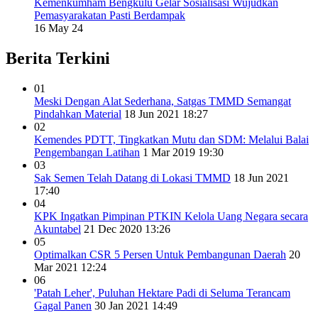
Kemenkumham Bengkulu Gelar Sosialisasi Wujudkan
Pemasyarakatan Pasti Berdampak
16 May 24
Berita Terkini
01
Meski Dengan Alat Sederhana, Satgas TMMD Semangat
Pindahkan Material
18 Jun 2021 18:27
02
Kemendes PDTT, Tingkatkan Mutu dan SDM: Melalui Balai
Pengembangan Latihan
1 Mar 2019 19:30
03
Sak Semen Telah Datang di Lokasi TMMD
18 Jun 2021
17:40
04
KPK Ingatkan Pimpinan PTKIN Kelola Uang Negara secara
Akuntabel
21 Dec 2020 13:26
05
Optimalkan CSR 5 Persen Untuk Pembangunan Daerah
20
Mar 2021 12:24
06
'Patah Leher', Puluhan Hektare Padi di Seluma Terancam
Gagal Panen
30 Jan 2021 14:49