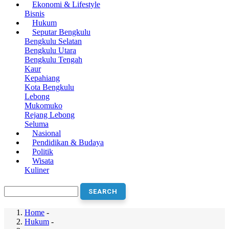
Ekonomi & Lifestyle
navigation
Bisnis
Hukum
Seputar Bengkulu
Bengkulu Selatan
Bengkulu Utara
Bengkulu Tengah
Kaur
Kepahiang
Kota Bengkulu
Lebong
Mukomuko
Rejang Lebong
Seluma
Nasional
Pendidikan & Budaya
Politik
Wisata
Kuliner
Search
Home
-
Hukum
-
Breadcrumb