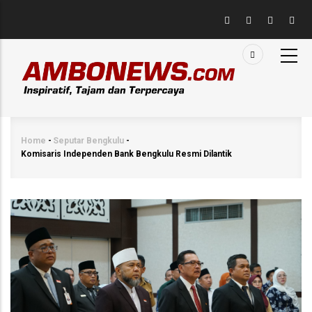
Skip
to
main
content
Home
-
Seputar Bengkulu
-
Breadcrumb
Komisaris Independen Bank Bengkulu Resmi Dilantik