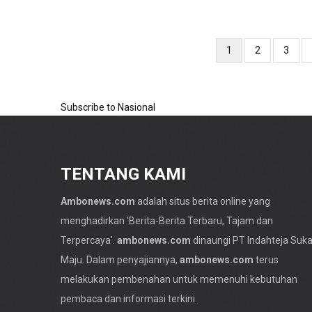
Pagination
Current
1
Page
2
Page
3
page
Subscribe to Nasional
TENTANG KAMI
Ambonews.com
adalah situs berita online yang
menghadirkan 'Berita-
Berita Terbaru
, Tajam dan
Terpercaya'.
ambonews.com
dinaungi PT Indahteja Suk
Maju. Dalam penyajiannya,
ambonews.com
terus
melakukan pembenahan untuk memenuhi kebutuhan
pembaca dan informasi terkini.