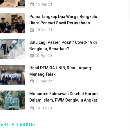
16 Sep 21
Polisi Tangkap Dua Warga Bengkulu
Utara Pencuri Sawit Perusahaan
18 Dec 21
Satu Lagi Pasien Positif Covid-19 di
Bengkulu, Benarkah?
02 Apr 20
Hasil PEMIRA UNIB, Rian - Agung
Menang Telak
21 Mar 22
Monumen Fatmawati Disebut Haram
Dalam Islam, PWM Bengkulu Angkat
Bicara
19 Jan 20
BERITA TERKINI