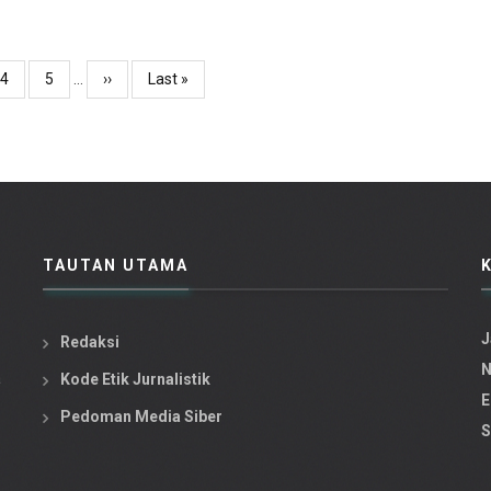
Page
4
Page
5
…
Next
››
Last
Last »
page
page
TAUTAN UTAMA
J
Redaksi
N
a
Kode Etik Jurnalistik
E
Pedoman Media Siber
S