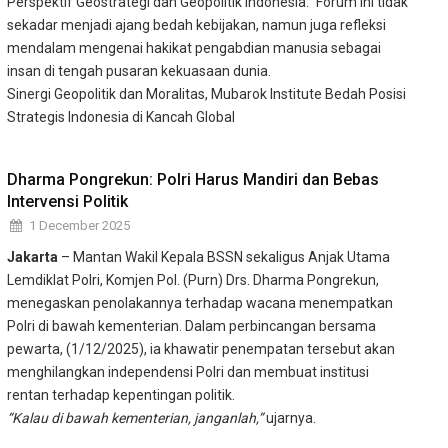
Perspektif Geostrategi dan Geopolitik Indonesia." Forum ini tidak
sekadar menjadi ajang bedah kebijakan, namun juga refleksi
mendalam mengenai hakikat pengabdian manusia sebagai
insan di tengah pusaran kekuasaan dunia.
Sinergi Geopolitik dan Moralitas, Mubarok Institute Bedah Posisi
Strategis Indonesia di Kancah Global
Dharma Pongrekun: Polri Harus Mandiri dan Bebas
Intervensi Politik
1 December 2025
Jakarta
– Mantan Wakil Kepala BSSN sekaligus Anjak Utama
Lemdiklat Polri, Komjen Pol. (Purn) Drs. Dharma Pongrekun,
menegaskan penolakannya terhadap wacana menempatkan
Polri di bawah kementerian. Dalam perbincangan bersama
pewarta, (1/12/2025), ia khawatir penempatan tersebut akan
menghilangkan independensi Polri dan membuat institusi
rentan terhadap kepentingan politik.
“Kalau di bawah kementerian, janganlah,”
ujarnya.