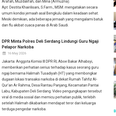
Arafah, Muzdalifah, dan Mina (Armuzna).
Apt. Destita Khairilisani, S.Farm., MSM. mengatakan secara
umum kondisi jemaah asal Bengkulu dalam keadaan sehat.
Meski demikian, ada beberapa jemaah yang mengalami batuk
dan flu akibat cuaca panas di Arab Saudi.
DPR Minta Polres Deli Serdang Lindungi Guru Ngaji
Pelapor Narkoba
16 May 2026
Jakarta: Anggota Komisi III DPR RI, Aboe Bakar Alhabsyi,
memberikan perhatian serius terhadap kasus seorang guru
ngaji bernama Halimah Tusadiyah (HT) yang membongkar
dugaan lokasi transaksi narkoba di dekat Rumah Tahfiz Al-
Qur’an Ar Rahma, Desa Rantau Panjang, Kecamatan Pantai
Labu, Kabupaten Deli Serdang. Video pengungkapan tersebut
viral di media sosial dan memicu perhatian publik, terlebih
setelah Halimah dikabarkan mendapat teror dari keluarga
terduga pengedar narkoba.